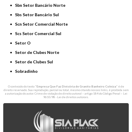
Sbn Setor Bancário Norte
Sbs Setor Bancário Sul
Scn Setor Comercial Norte
Scs Setor Comercial Sul
Setor O
Setor de Clubes Norte
Setor de Clubes Sul
Sobradinho
O conteúdo do texto "
Empresa Que Faz Divisória de Granito Banheiro Colniza
" é de
direito reservado. Sua reprodução, parcial ou total, mesmo citando nossos links, é proibida sem
a autorização do autor. Crime de violação de direito autoral – artigo 184 do Código Penal –
Lei
9610/98 - Lei de direitos autorais
.