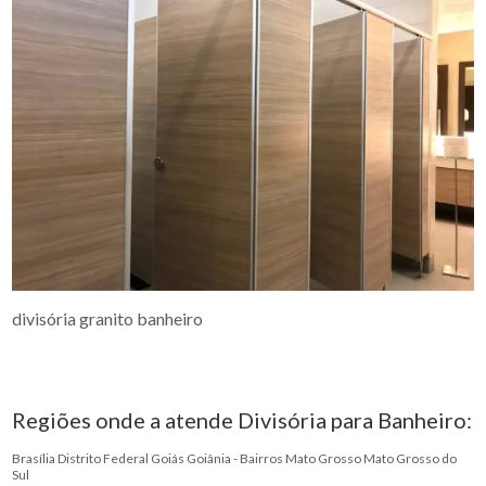
divisória granito banheiro
Regiões onde a atende Divisória para Banheiro:
Brasília
Distrito Federal
Goiás
Goiânia - Bairros
Mato Grosso
Mato Grosso do
Sul