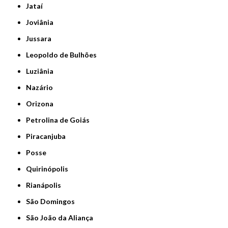
Jataí
Joviânia
Jussara
Leopoldo de Bulhões
Luziânia
Nazário
Orizona
Petrolina de Goiás
Piracanjuba
Posse
Quirinópolis
Rianápolis
São Domingos
São João da Aliança