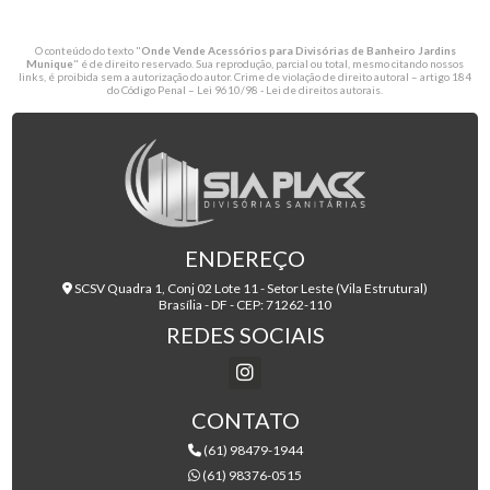
O conteúdo do texto "
Onde Vende Acessórios para Divisórias de Banheiro Jardins
Munique
" é de direito reservado. Sua reprodução, parcial ou total, mesmo citando nossos
links, é proibida sem a autorização do autor. Crime de violação de direito autoral – artigo 184
do Código Penal –
Lei 9610/98 - Lei de direitos autorais
.
ENDEREÇO
SCSV Quadra 1, Conj 02 Lote 11 - Setor Leste (Vila Estrutural)
Brasília - DF - CEP: 71262-110
REDES SOCIAIS
CONTATO
(61) 98479-1944
(61) 98376-0515