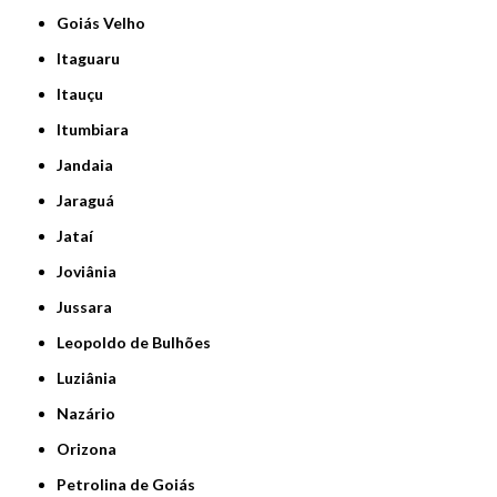
Goiás Velho
Itaguaru
Itauçu
Itumbiara
Jandaia
Jaraguá
Jataí
Joviânia
Jussara
Leopoldo de Bulhões
Luziânia
Nazário
Orizona
Petrolina de Goiás