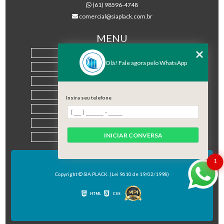
(61) 98596-4748
comercial@siaplack.com.br
MENU
HOME
Olá! Fale agora pelo WhatsApp
EMPRESA
PRODUTOS
BLOG
Insira seu telefone
CONTATO
CATEGORIAS
INICIAR CONVERSA
MAPA DO SITE
1
Copyright © SIA PLACK. (Lei 9610 de 19/02/1998)
HTML
CSS