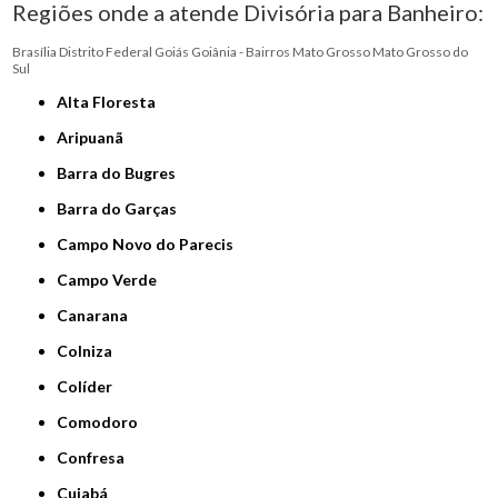
Regiões onde a atende Divisória para Banheiro:
Brasília
Distrito Federal
Goiás
Goiânia - Bairros
Mato Grosso
Mato Grosso do
Sul
Alta Floresta
Aripuanã
Barra do Bugres
Barra do Garças
Campo Novo do Parecis
Campo Verde
Canarana
Colniza
Colíder
Comodoro
Confresa
Cuiabá