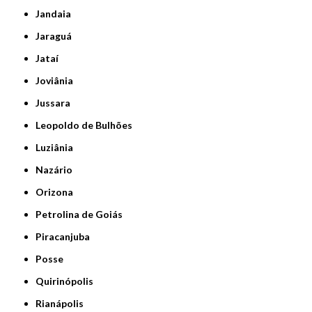
Jandaia
Jaraguá
Jataí
Joviânia
Jussara
Leopoldo de Bulhões
Luziânia
Nazário
Orizona
Petrolina de Goiás
Piracanjuba
Posse
Quirinópolis
Rianápolis