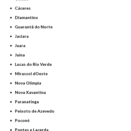
Cáceres
Diamantino
Guarantã do Norte
Jaciara
Juara
Juína
Lucas do Rio Verde
Mirassol dOeste
Nova Olímpia
Nova Xavantina
Paranatinga
Peixoto de Azevedo
Poconé
Pontes e Lacerda