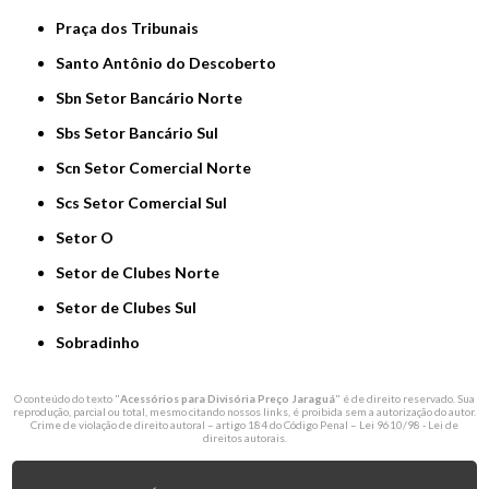
Praça dos Tribunais
Santo Antônio do Descoberto
Sbn Setor Bancário Norte
Sbs Setor Bancário Sul
Scn Setor Comercial Norte
Scs Setor Comercial Sul
Setor O
Setor de Clubes Norte
Setor de Clubes Sul
Sobradinho
O conteúdo do texto "
Acessórios para Divisória Preço Jaraguá
" é de direito reservado. Sua
reprodução, parcial ou total, mesmo citando nossos links, é proibida sem a autorização do autor.
Crime de violação de direito autoral – artigo 184 do Código Penal –
Lei 9610/98 - Lei de
direitos autorais
.