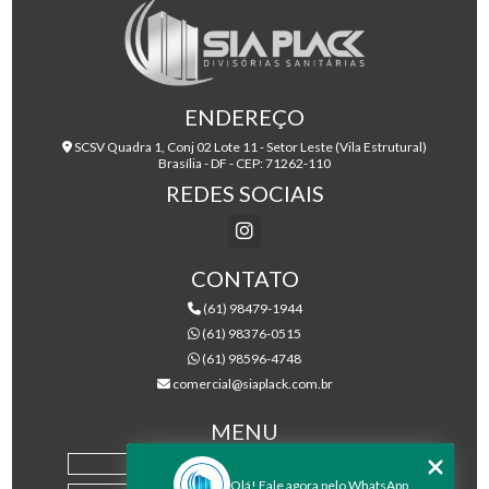
ENDEREÇO
SCSV Quadra 1, Conj 02 Lote 11 - Setor Leste (Vila Estrutural)
Brasília - DF - CEP: 71262-110
REDES SOCIAIS
CONTATO
(61) 98479-1944
(61) 98376-0515
(61) 98596-4748
comercial@siaplack.com.br
MENU
HOME
Olá! Fale agora pelo WhatsApp