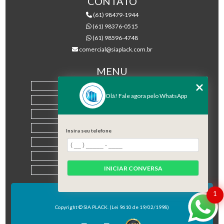
CONTATO
(61) 98479-1944
(61) 98376-0515
(61) 98596-4748
comercial@siaplack.com.br
MENU
HOME
Olá! Fale agora pelo WhatsApp
EMPRESA
PRODUTOS
BLOG
Insira seu telefone
CONTATO
CATEGORIAS
INICIAR CONVERSA
MAPA DO SITE
1
Copyright © SIA PLACK. (Lei 9610 de 19/02/1998)