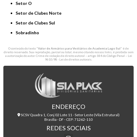
Setor O
Setor de Clubes Norte
Setor de Clubes Sul
Sobradinho
O conteúdo do texto "
Valor de Armários para Vestiários de Academia Lago Sul
" é de
direito reservado. Sua reprodução, parcial ou total, mesmo citando nossos links, é proibida sem
a autorização do autor. Crime de violação de direito autoral – artigo 184 do Código Penal –
Lei
9610/98 - Lei de direitos autorais
.
ENDEREÇO
SCSV Quadra 1, Conj 02 Lote 11 - Setor Leste (Vila Estrutural)
Brasília - DF - CEP: 71262-110
REDES SOCIAIS