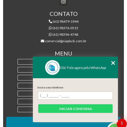
CONTATO
(61) 98479-1944
(61) 98376-0515
(61) 98596-4748
comercial@siaplack.com.br
MENU
HOME
Olá! Fale agora pelo WhatsApp
EMPRESA
PRODUTOS
BLOG
Insira seu telefone
CONTATO
CATEGORIAS
INICIAR CONVERSA
MAPA DO SITE
1