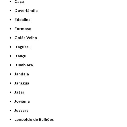
Caçu
Doverlândia
Edealina
Formoso
Goiás Velho
Itaguaru
Itauçu
Itumbiara
Jandaia
Jaraguá
Jataí
Joviânia
Jussara
Leopoldo de Bulhões