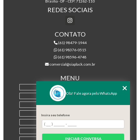
Brasília - DF - CEP: 71262-110
REDES SOCIAIS
CONTATO
(61) 98479-1944
(61) 98376-0515
(61) 98596-4748
comercial@siaplack.com.br
MENU
HOME
Olá! Fale agora pelo WhatsApp
EMPRESA
PRODUTOS
BLOG
Insira seu telefone
CONTATO
CATEGORIAS
INICIAR CONVERSA
MAPA DO SITE