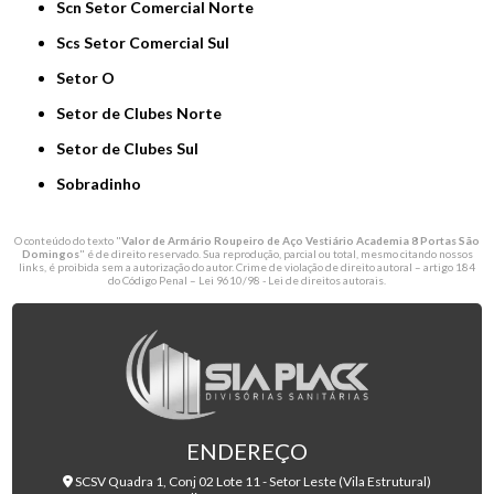
Scn Setor Comercial Norte
Scs Setor Comercial Sul
Setor O
Setor de Clubes Norte
Setor de Clubes Sul
Sobradinho
O conteúdo do texto "
Valor de Armário Roupeiro de Aço Vestiário Academia 8 Portas São
Domingos
" é de direito reservado. Sua reprodução, parcial ou total, mesmo citando nossos
links, é proibida sem a autorização do autor. Crime de violação de direito autoral – artigo 184
do Código Penal –
Lei 9610/98 - Lei de direitos autorais
.
ENDEREÇO
SCSV Quadra 1, Conj 02 Lote 11 - Setor Leste (Vila Estrutural)