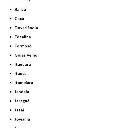
Baliza
Caçu
Doverlândia
Edealina
Formoso
Goiás Velho
Itaguaru
Itauçu
Itumbiara
Jandaia
Jaraguá
Jataí
Joviânia