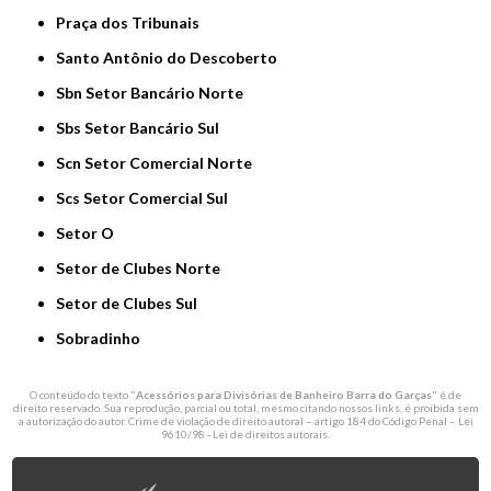
Praça dos Tribunais
Santo Antônio do Descoberto
Sbn Setor Bancário Norte
Sbs Setor Bancário Sul
Scn Setor Comercial Norte
Scs Setor Comercial Sul
Setor O
Setor de Clubes Norte
Setor de Clubes Sul
Sobradinho
O conteúdo do texto "
Acessórios para Divisórias de Banheiro Barra do Garças
" é de
direito reservado. Sua reprodução, parcial ou total, mesmo citando nossos links, é proibida sem
a autorização do autor. Crime de violação de direito autoral – artigo 184 do Código Penal –
Lei
9610/98 - Lei de direitos autorais
.