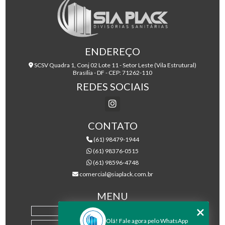
ENDEREÇO
SCSV Quadra 1, Conj 02 Lote 11 - Setor Leste (Vila Estrutural)
Brasília - DF - CEP: 71262-110
REDES SOCIAIS
CONTATO
(61) 98479-1944
(61) 98376-0515
(61) 98596-4748
comercial@siaplack.com.br
MENU
HOME
Olá! Fale agora pelo WhatsApp
EMPRESA