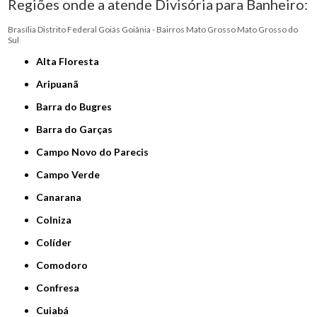
Regiões onde a atende Divisória para Banheiro:
Brasília
Distrito Federal
Goiás
Goiânia - Bairros
Mato Grosso
Mato Grosso do
Sul
Alta Floresta
Aripuanã
Barra do Bugres
Barra do Garças
Campo Novo do Parecis
Campo Verde
Canarana
Colniza
Colíder
Comodoro
Confresa
Cuiabá