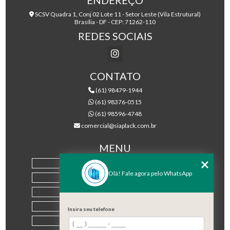
SCSV Quadra 1, Conj 02 Lote 11 - Setor Leste (Vila Estrutural)
Brasília - DF - CEP: 71262-110
REDES SOCIAIS
CONTATO
(61) 98479-1944
(61) 98376-0515
(61) 98596-4748
comercial@siaplack.com.br
MENU
HOME
Olá! Fale agora pelo WhatsApp
EMPRESA
PRODUTOS
BLOG
Insira seu telefone
CONTATO