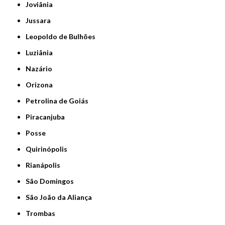
Joviânia
Jussara
Leopoldo de Bulhões
Luziânia
Nazário
Orizona
Petrolina de Goiás
Piracanjuba
Posse
Quirinópolis
Rianápolis
São Domingos
São João da Aliança
Trombas