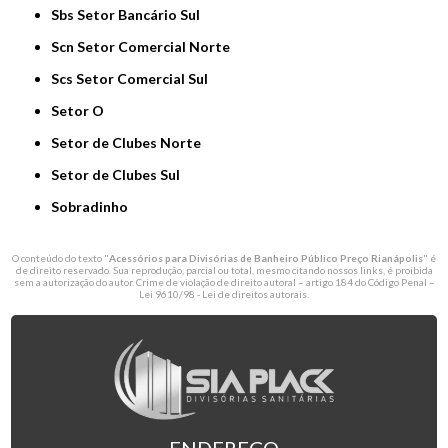
Sbs Setor Bancário Sul
Scn Setor Comercial Norte
Scs Setor Comercial Sul
Setor O
Setor de Clubes Norte
Setor de Clubes Sul
Sobradinho
O conteúdo do texto "
Acessórios para Divisórias de Banheiro Público Preço Rianápolis
" é
de direito reservado. Sua reprodução, parcial ou total, mesmo citando nossos links, é proibida
sem a autorização do autor. Crime de violação de direito autoral – artigo 184 do Código Penal –
Lei 9610/98 - Lei de direitos autorais
.
ENDEREÇO