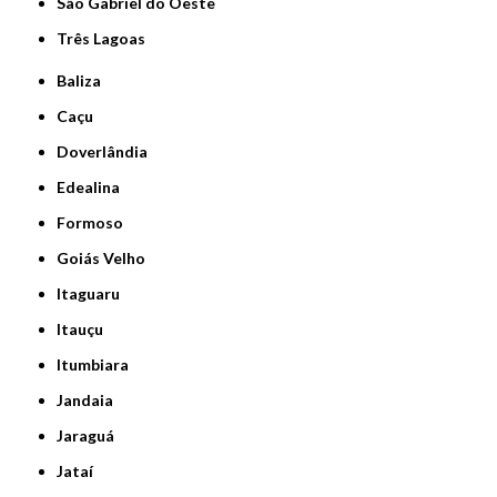
São Gabriel do Oeste
Três Lagoas
Baliza
Caçu
Doverlândia
Edealina
Formoso
Goiás Velho
Itaguaru
Itauçu
Itumbiara
Jandaia
Jaraguá
Jataí