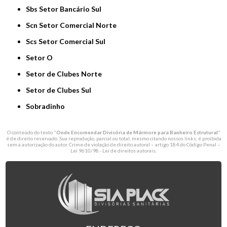
Sbs Setor Bancário Sul
Scn Setor Comercial Norte
Scs Setor Comercial Sul
Setor O
Setor de Clubes Norte
Setor de Clubes Sul
Sobradinho
O conteúdo do texto "
Onde Encomendar Divisória de Mármore para Banheiro Estrutural
"
é de direito reservado. Sua reprodução, parcial ou total, mesmo citando nossos links, é proibida
sem a autorização do autor. Crime de violação de direito autoral – artigo 184 do Código Penal –
Lei 9610/98 - Lei de direitos autorais
.