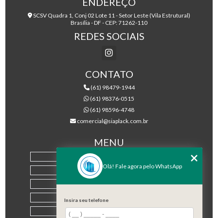
ENDEREÇO
SCSV Quadra 1, Conj 02 Lote 11 - Setor Leste (Vila Estrutural)
Brasília - DF - CEP: 71262-110
REDES SOCIAIS
CONTATO
(61) 98479-1944
(61) 98376-0515
(61) 98596-4748
comercial@siaplack.com.br
MENU
HOME
Olá! Fale agora pelo WhatsApp
EMPRESA
PRODUTOS
BLOG
Insira seu telefone
CONTATO