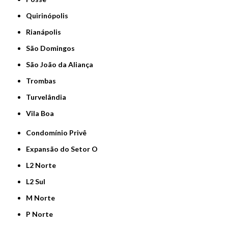
Quirinópolis
Rianápolis
São Domingos
São João da Aliança
Trombas
Turvelândia
Vila Boa
Condomínio Privê
Expansão do Setor O
L2 Norte
L2 Sul
M Norte
P Norte