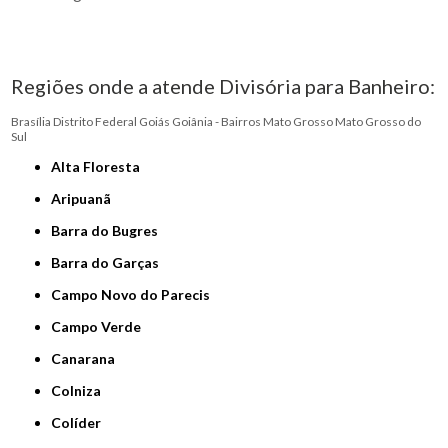
Regiões onde a atende Divisória para Banheiro:
Brasília
Distrito Federal
Goiás
Goiânia - Bairros
Mato Grosso
Mato Grosso do
Sul
Alta Floresta
Aripuanã
Barra do Bugres
Barra do Garças
Campo Novo do Parecis
Campo Verde
Canarana
Colniza
Colíder