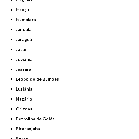
Itauçu
Itumbiara
Jandaia
Jaraguá
Jataí
Joviânia
Jussara
Leopoldo de Bulhões
Luziânia
Nazário
Orizona
Petrolina de Goiás
Piracanjuba
Posse