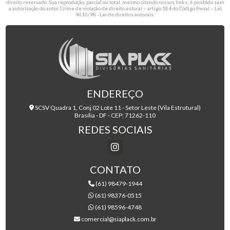
direito reservado. Sua reprodução, parcial ou total, mesmo citando nossos links, é proibida sem
a autorização do autor. Crime de violação de direito autoral – artigo 184 do Código Penal –
Lei
9610/98 - Lei de direitos autorais
.
ENDEREÇO
SCSV Quadra 1, Conj 02 Lote 11 - Setor Leste (Vila Estrutural)
Brasília - DF - CEP: 71262-110
REDES SOCIAIS
CONTATO
(61) 98479-1944
(61) 98376-0515
(61) 98596-4748
comercial@siaplack.com.br